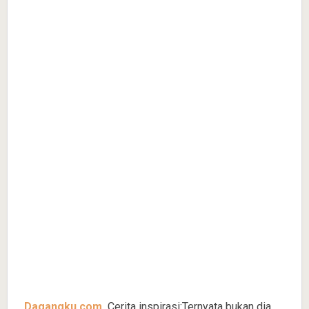
Dagangku.com
Cerita inspirasi:Ternyata bukan dia