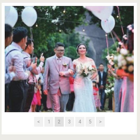
<
1
2
3
4
5
>