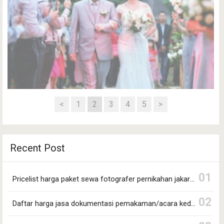
<
1
2
3
4
5
>
Daftar harga jasa dokumentasi pemakaman/acara kedukaan
Recent Post
Dagangku.com ~ Weddingque menyediakan jasa
dokumentasi…
Pricelist harga paket sewa fotografer pernikahan jakarta selatan
Daftar harga jasa dokumentasi pemakaman/acara kedukaan