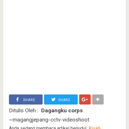
SHARE
SHARE
Ditulis Oleh :
Dagangku corps
~magangjepang-cctv-videoshoot
Anda sedang membaca artikel berjudul
Kisah