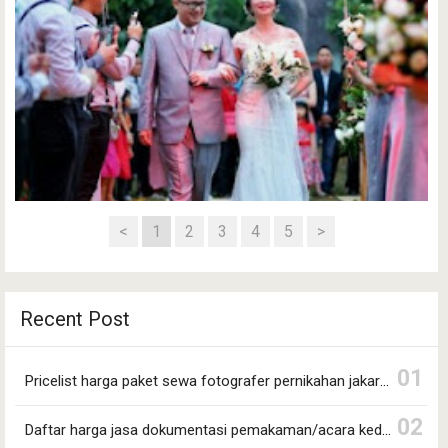
<
1
2
3
4
5
>
Pricelist harga paket sewa fotografer pernikahan jakarta
Recent Post
selatan
Dagangku.com ~ Berikut informasi mengenai Priceli…
Pricelist harga paket sewa fotografer pernikahan jakarta selatan
Daftar harga jasa dokumentasi pemakaman/acara kedukaan